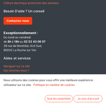
Clôture électrique protection des animaux
Besoin D'aide ? Un conseil
Contactez-nous
Exceptionnellement :
Du lundi au vendredi
de
8h
à
18h
au
02 52 43 06 07
38 rue de Montréal, Acti Sud,
85000 La Roche sur Yon
Aides et services
Naviguer sur ce site
Qui sommes nous ?
A propos
Nous utilisons des cookies pour vous offrir une meilleure expérience
utilisateur sur ce site.
Politique en matière de cookies
Conditions générales de ventes
Données personnelles & Cookies
Mentions légales
Que les essentiels
Je suis d'accord