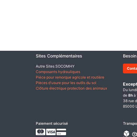
Sites Complémentaires
Besoin
Autre Sites SOCOMHY
Cont
Composants hydrauliques
Pièce pour remorque agricole et routière
Pièces d'usure pour les outils du sol
Except
Clôture électrique protection des animaux
Du lundi
de
8h
à
38 rue d
85000 L
Paiement sécurisé
Transpo