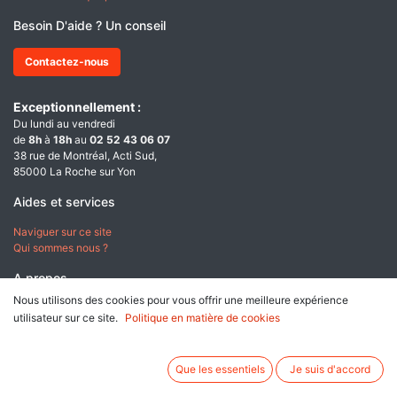
Besoin D'aide ? Un conseil
Contactez-nous
Exceptionnellement :
Du lundi au vendredi
de
8h
à
18h
au
02 52 43 06 07
38 rue de Montréal, Acti Sud,
85000 La Roche sur Yon
Aides et services
Naviguer sur ce site
Qui sommes nous ?
A propos
Nous utilisons des cookies pour vous offrir une meilleure expérience
Conditions générales de ventes
utilisateur sur ce site.
Politique en matière de cookies
Données personnelles & Cookies
Mentions légales
Que les essentiels
Je suis d'accord
Paiement sécurisé