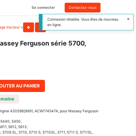
Se connecter
Contactez-nous
Connexion rétablie. Vous êtes de nouveau
en ligne.
lage tracteur
>
Massey Ferguson série 5700,
OUTER AU PANIER
emaine
 d'origine 4305982M91, ACW174547A, pour Massey Ferguson
, 5440, 5450,
5611, 5612, 5613,
, 5709 SL, 5710, 5710 S, 5710SL, 5711, 5711 S, 5711SL,