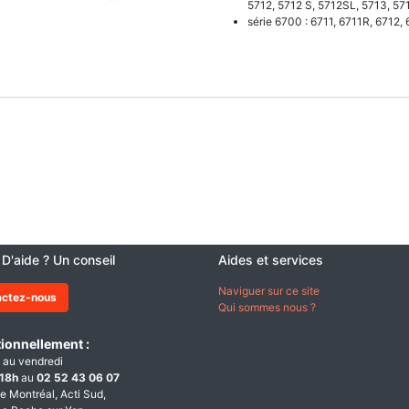
5712, 5712 S, 5712SL, 5713, 57
série 6700 : 6711, 6711R, 6712,
 D'aide ? Un conseil
Aides et services
Naviguer sur ce site
actez-nous
Qui sommes nous ?
ionnellement :
 au vendredi
18h
au
02 52 43 06 07
e Montréal, Acti Sud,