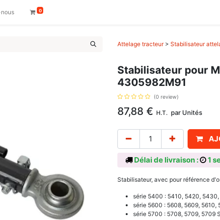
0
-nous
Attelage tracteur
>
Stabilisateur atte
Stabilisateur pour 
4305982M91
(0 review)
87,88
€
par
Unités
H.T.
AJ
Délai de livraison :
1 s
Stabilisateur, avec pour référence
série 5400 : 5410, 5420, 5430
série 5600 : 5608, 5609, 5610, 
série 5700 : 5708, 5709, 5709 S