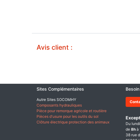
Avis client :
Sites Complémentaires
Besoin
Autre Sites SOCOMHY
Cont
Composants hydrauliques
Pièce pour remorque agricole et routière
Pièces d'usure pour les outils du sol
Except
Clôture électrique protection des animaux
Du lundi
de
8h
à
38 rue d